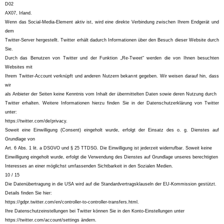
D02
AX07, Irland.
Wenn das Social-Media-Element aktiv ist, wird eine direkte Verbindung zwischen Ihrem Endgerät und
dem
Twitter-Server hergestellt. Twitter erhält dadurch Informationen über den Besuch dieser Website durch
Sie.
Durch das Benutzen von Twitter und der Funktion „Re-Tweet“ werden die von Ihnen besuchten
Websites mit
Ihrem Twitter-Account verknüpft und anderen Nutzern bekannt gegeben. Wir weisen darauf hin, dass
wir
als Anbieter der Seiten keine Kenntnis vom Inhalt der übermittelten Daten sowie deren Nutzung durch
Twitter erhalten. Weitere Informationen hierzu finden Sie in der Datenschutzerklärung von Twitter
unter:
https://twitter.com/de/privacy.
Soweit eine Einwilligung (Consent) eingeholt wurde, erfolgt der Einsatz des o. g. Dienstes auf
Grundlage von
Art. 6 Abs. 1 lit. a DSGVO und § 25 TTDSG. Die Einwilligung ist jederzeit widerrufbar. Soweit keine
Einwilligung eingeholt wurde, erfolgt die Verwendung des Dienstes auf Grundlage unseres berechtigten
Interesses an einer möglichst umfassenden Sichtbarkeit in den Sozialen Medien.
10 / 15
Die Datenübertragung in die USA wird auf die Standardvertragsklauseln der EU-Kommission gestützt.
Details finden Sie hier:
https://gdpr.twitter.com/en/controller-to-controller-transfers.html.
Ihre Datenschutzeinstellungen bei Twitter können Sie in den Konto-Einstellungen unter
https://twitter.com/account/settings ändern.