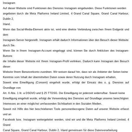
Instagram
Auf dieser Website sind Funktionen des Dienstes Instagram eingebunden. Diese Funktionen werden
angeboten durch die Meta Platforms Ireland Limited, 4 Grand Canal Square, Grand Canal Harbour,
Dublin 2,
Irland.
Wenn das Social-Media-Element aktiv ist, wird eine direkte Verbindung zwischen Ihrem Endgerät und
dem
Instagram-Server hergestellt. Instagram erhält dadurch Informationen über den Besuch dieser Website
durch Sie.
Wenn Sie in Ihrem Instagram-Account eingeloggt sind, können Sie durch Anklicken des Instagram-
Buttons
die Inhalte dieser Website mit Ihrem Instagram-Profil verlinken. Dadurch kann Instagram den Besuch
dieser
Website Ihrem Benutzerkonto zuordnen. Wir weisen darauf hin, dass wir als Anbieter der Seiten keine
Kenntnis vom Inhalt der übermittelten Daten sowie deren Nutzung durch Instagram erhalten.
Soweit eine Einwilligung (Consent) eingeholt wurde, erfolgt der Einsatz des o. g. Dienstes auf
Grundlage von
Art. 6 Abs. 1 lit. a DSGVO und § 25 TTDSG. Die Einwilligung ist jederzeit widerrufbar. Soweit keine
Einwilligung eingeholt wurde, erfolgt die Verwendung des Dienstes auf Grundlage unseres berechtigten
Interesses an einer möglichst umfassenden Sichtbarkeit in den Sozialen Medien.
Soweit mit Hilfe des hier beschriebenen Tools personenbezogene Daten auf unserer Website erfasst
und an
Facebook bzw. Instagram weitergeleitet werden, sind wir und die Meta Platforms Ireland Limited, 4
Grand
Canal Square, Grand Canal Harbour, Dublin 2, Irland gemeinsam für diese Datenverarbeitung