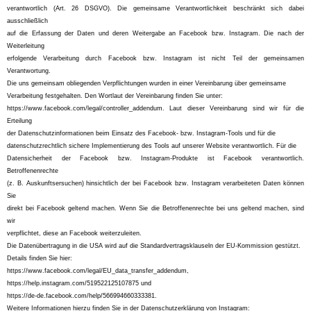
verantwortlich (Art. 26 DSGVO). Die gemeinsame Verantwortlichkeit beschränkt sich dabei
ausschließlich
auf die Erfassung der Daten und deren Weitergabe an Facebook bzw. Instagram. Die nach der
Weiterleitung
erfolgende Verarbeitung durch Facebook bzw. Instagram ist nicht Teil der gemeinsamen
Verantwortung.
Die uns gemeinsam obliegenden Verpflichtungen wurden in einer Vereinbarung über gemeinsame
Verarbeitung festgehalten. Den Wortlaut der Vereinbarung finden Sie unter:
https://www.facebook.com/legal/controller_addendum. Laut dieser Vereinbarung sind wir für die
Erteilung
der Datenschutzinformationen beim Einsatz des Facebook- bzw. Instagram-Tools und für die
datenschutzrechtlich sichere Implementierung des Tools auf unserer Website verantwortlich. Für die
Datensicherheit der Facebook bzw. Instagram-Produkte ist Facebook verantwortlich.
Betroffenenrechte
(z. B. Auskunftsersuchen) hinsichtlich der bei Facebook bzw. Instagram verarbeiteten Daten können
Sie
direkt bei Facebook geltend machen. Wenn Sie die Betroffenenrechte bei uns geltend machen, sind
wir
verpflichtet, diese an Facebook weiterzuleiten.
Die Datenübertragung in die USA wird auf die Standardvertragsklauseln der EU-Kommission gestützt.
Details finden Sie hier:
https://www.facebook.com/legal/EU_data_transfer_addendum,
https://help.instagram.com/519522125107875 und
https://de-de.facebook.com/help/566994660333381.
Weitere Informationen hierzu finden Sie in der Datenschutzerklärung von Instagram: