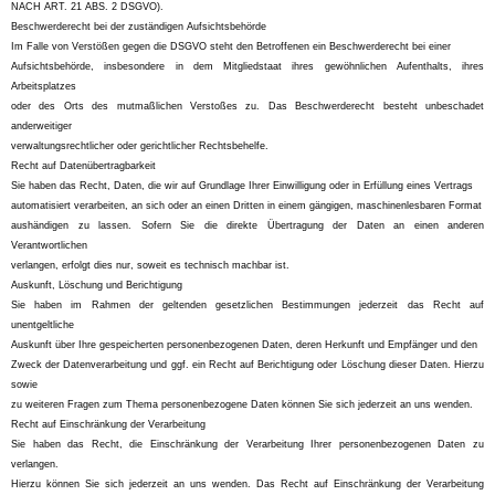
NACH ART. 21 ABS. 2 DSGVO).
Beschwerderecht bei der zuständigen Aufsichtsbehörde
Im Falle von Verstößen gegen die DSGVO steht den Betroffenen ein Beschwerderecht bei einer
Aufsichtsbehörde, insbesondere in dem Mitgliedstaat ihres gewöhnlichen Aufenthalts, ihres
Arbeitsplatzes
oder des Orts des mutmaßlichen Verstoßes zu. Das Beschwerderecht besteht unbeschadet
anderweitiger
verwaltungsrechtlicher oder gerichtlicher Rechtsbehelfe.
Recht auf Datenübertragbarkeit
Sie haben das Recht, Daten, die wir auf Grundlage Ihrer Einwilligung oder in Erfüllung eines Vertrags
automatisiert verarbeiten, an sich oder an einen Dritten in einem gängigen, maschinenlesbaren Format
aushändigen zu lassen. Sofern Sie die direkte Übertragung der Daten an einen anderen
Verantwortlichen
verlangen, erfolgt dies nur, soweit es technisch machbar ist.
Auskunft, Löschung und Berichtigung
Sie haben im Rahmen der geltenden gesetzlichen Bestimmungen jederzeit das Recht auf
unentgeltliche
Auskunft über Ihre gespeicherten personenbezogenen Daten, deren Herkunft und Empfänger und den
Zweck der Datenverarbeitung und ggf. ein Recht auf Berichtigung oder Löschung dieser Daten. Hierzu
sowie
zu weiteren Fragen zum Thema personenbezogene Daten können Sie sich jederzeit an uns wenden.
Recht auf Einschränkung der Verarbeitung
Sie haben das Recht, die Einschränkung der Verarbeitung Ihrer personenbezogenen Daten zu
verlangen.
Hierzu können Sie sich jederzeit an uns wenden. Das Recht auf Einschränkung der Verarbeitung