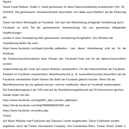
Square,
Grand Canal Harbour, Dublin 2, Irland gemeinsam für diese Datenverarbeitung verantwortlich (Art. 26
DSGVO). Die gemeinsame Verantwortlichkeit beschränkt sich dabei ausschließlich auf die Erfassung
der
Daten und deren Weitergabe an Facebook. Die nach der Weiterleitung erfolgende Verarbeitung durch
Facebook ist nicht Teil der gemeinsamen Verantwortung. Die uns gemeinsam obliegenden
Verpflichtungen
wurden in einer Vereinbarung über gemeinsame Verarbeitung festgehalten. Den Wortlaut der
Vereinbarung finden Sie unter:
https://www.facebook.com/legal/controller_addendum. Laut dieser Vereinbarung sind wir für die
Erteilung
der Datenschutzinformationen beim Einsatz des Facebook-Tools und für die datenschutzrechtlich
sichere
Implementierung des Tools auf unserer Website verantwortlich. Für die Datensicherheit der Facebook-
Produkte ist Facebook verantwortlich. Betroffenenrechte (z. B. Auskunftsersuchen) hinsichtlich der bei
Facebook verarbeiteten Daten können Sie direkt bei Facebook geltend machen. Wenn Sie die
Betroffenenrechte bei uns geltend machen, sind wir verpflichtet, diese an Facebook weiterzuleiten.
Die Datenübertragung in die USA wird auf die Standardvertragsklauseln der EU-Kommission gestützt.
Details finden Sie hier:
https://www.facebook.com/legal/EU_data_transfer_addendum,
https://de-de.facebook.com/help/566994660333381 und
https://www.facebook.com/policy.php.
Twitter
Auf dieser Website sind Funktionen des Dienstes Twitter eingebunden. Diese Funktionen werden
angeboten durch die Twitter International Company, One Cumberland Place, Fenian Street, Dublin 2,