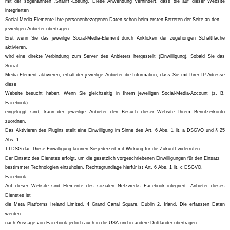
mit der sogenannten „Shariff“-Lösung. Diese Anwendung verhindert, dass die auf dieser Website
integrierten
Social-Media-Elemente Ihre personenbezogenen Daten schon beim ersten Betreten der Seite an den
jeweiligen Anbieter übertragen.
Erst wenn Sie das jeweilige Social-Media-Element durch Anklicken der zugehörigen Schaltfläche
aktivieren,
wird eine direkte Verbindung zum Server des Anbieters hergestellt (Einwilligung). Sobald Sie das
Social-
Media-Element aktivieren, erhält der jeweilige Anbieter die Information, dass Sie mit Ihrer IP-Adresse
diese
Website besucht haben. Wenn Sie gleichzeitig in Ihrem jeweiligen Social-Media-Account (z. B.
Facebook)
eingeloggt sind, kann der jeweilige Anbieter den Besuch dieser Website Ihrem Benutzerkonto
zuordnen.
Das Aktivieren des Plugins stellt eine Einwilligung im Sinne des Art. 6 Abs. 1 lit. a DSGVO und § 25
Abs. 1
TTDSG dar. Diese Einwilligung können Sie jederzeit mit Wirkung für die Zukunft widerrufen.
Der Einsatz des Dienstes erfolgt, um die gesetzlich vorgeschriebenen Einwilligungen für den Einsatz
bestimmter Technologien einzuholen. Rechtsgrundlage hierfür ist Art. 6 Abs. 1 lit. c DSGVO.
Facebook
Auf dieser Website sind Elemente des sozialen Netzwerks Facebook integriert. Anbieter dieses
Dienstes ist
die Meta Platforms Ireland Limited, 4 Grand Canal Square, Dublin 2, Irland. Die erfassten Daten
werden
nach Aussage von Facebook jedoch auch in die USA und in andere Drittländer übertragen.