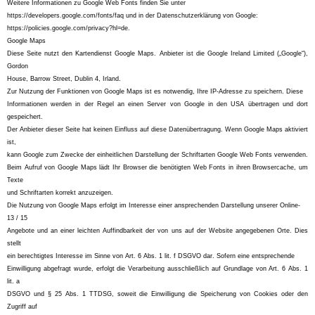
Weitere Informationen zu Google Web Fonts finden Sie unter
https://developers.google.com/fonts/faq und in der Datenschutzerklärung von Google:
https://policies.google.com/privacy?hl=de.
Google Maps
Diese Seite nutzt den Kartendienst Google Maps. Anbieter ist die Google Ireland Limited („Google“),
Gordon
House, Barrow Street, Dublin 4, Irland.
Zur Nutzung der Funktionen von Google Maps ist es notwendig, Ihre IP-Adresse zu speichern. Diese
Informationen werden in der Regel an einen Server von Google in den USA übertragen und dort
gespeichert.
Der Anbieter dieser Seite hat keinen Einfluss auf diese Datenübertragung. Wenn Google Maps aktiviert
ist,
kann Google zum Zwecke der einheitlichen Darstellung der Schriftarten Google Web Fonts verwenden.
Beim Aufruf von Google Maps lädt Ihr Browser die benötigten Web Fonts in ihren Browsercache, um
Texte
und Schriftarten korrekt anzuzeigen.
Die Nutzung von Google Maps erfolgt im Interesse einer ansprechenden Darstellung unserer Online-
13 / 15
Angebote und an einer leichten Auffindbarkeit der von uns auf der Website angegebenen Orte. Dies
stellt
ein berechtigtes Interesse im Sinne von Art. 6 Abs. 1 lit. f DSGVO dar. Sofern eine entsprechende
Einwilligung abgefragt wurde, erfolgt die Verarbeitung ausschließlich auf Grundlage von Art. 6 Abs. 1
lit. a
DSGVO und § 25 Abs. 1 TTDSG, soweit die Einwilligung die Speicherung von Cookies oder den
Zugriff auf