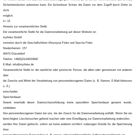
Sicherheitslücken aufweisen kann. Ein lückenloser Schutz der Daten vor dem Zugriff durch Dritte ist
nicht
möglich.
4 / 15
Hinweis zur verantwortlichen Stelle
Die verantwortliche Stelle für die Datenverarbeitung auf dieser Website ist:
myfinke GmbH
vertreten durch die Geschäftsführer Khrystyna Finke und Sascha Finke
Niederrheinstr. 157
40474 Düsseldorf
Telefon: +49(0)21144033840
E-Mail: info@myfinke.de
Verantwortliche Stelle ist die natürliche oder juristische Person, die allein oder gemeinsam mit anderen
über
die Zwecke und Mittel der Verarbeitung von personenbezogenen Daten (z. B. Namen, E-Mail-Adressen
o. Ä.)
entscheidet.
Speicherdauer
Soweit innerhalb dieser Datenschutzerklärung keine speziellere Speicherdauer genannt wurde,
verbleiben
Ihre personenbezogenen Daten bei uns, bis der Zweck für die Datenverarbeitung entfällt. Wenn Sie ein
berechtigtes Löschersuchen geltend machen oder eine Einwilligung zur Datenverarbeitung widerrufen,
werden Ihre Daten gelöscht, sofern wir keine anderen rechtlich zulässigen Gründe für die Speicherung
Ihrer