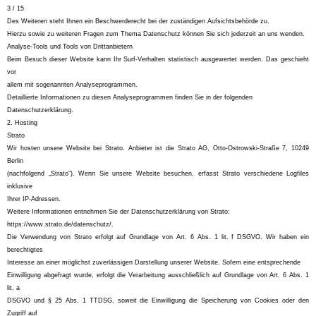
3 / 15
Des Weiteren steht Ihnen ein Beschwerderecht bei der zuständigen Aufsichtsbehörde zu.
Hierzu sowie zu weiteren Fragen zum Thema Datenschutz können Sie sich jederzeit an uns wenden.
Analyse-Tools und Tools von Drittanbietern
Beim Besuch dieser Website kann Ihr Surf-Verhalten statistisch ausgewertet werden. Das geschieht
vor
allem mit sogenannten Analyseprogrammen.
Detaillierte Informationen zu diesen Analyseprogrammen finden Sie in der folgenden
Datenschutzerklärung.
2. Hosting
Strato
Wir hosten unsere Website bei Strato. Anbieter ist die Strato AG, Otto-Ostrowski-Straße 7, 10249
Berlin
(nachfolgend „Strato“). Wenn Sie unsere Website besuchen, erfasst Strato verschiedene Logfiles
inklusive
Ihrer IP-Adressen.
Weitere Informationen entnehmen Sie der Datenschutzerklärung von Strato:
https://www.strato.de/datenschutz/.
Die Verwendung von Strato erfolgt auf Grundlage von Art. 6 Abs. 1 lit. f DSGVO. Wir haben ein
berechtigtes
Interesse an einer möglichst zuverlässigen Darstellung unserer Website. Sofern eine entsprechende
Einwilligung abgefragt wurde, erfolgt die Verarbeitung ausschließlich auf Grundlage von Art. 6 Abs. 1
lit. a
DSGVO und § 25 Abs. 1 TTDSG, soweit die Einwilligung die Speicherung von Cookies oder den
Zugriff auf