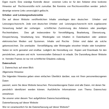
Eigen macht. Eine ständige Kontrolle dieser externen Links ist für den Anbieter ohne konkrete
Hinweise auf Rechtsverstöße nicht zumutbar. Bei Kenntnis von Rechtsverstößen werden jedoch
derartige externe Links unverzüglich gelöscht.
Urheber- und Leistungsschutzrechte
Die auf dieser Website veröffentlichten Inhalte unterliegen dem deutschen Urheber- und
Leistungsschutzrecht. Jede vom deutschen Urheber- und Leistungsschutzrecht nicht zugelassene
Verwertung bedarf der vorherigen schriftlichen Zustimmung des Anbieters oder jeweiligen
Rechteinhabers. Dies gilt insbesondere für Vervielfältigung, Bearbeitung, Übersetzung,
Einspeicherung, Verarbeitung bzw. Wiedergabe von Inhalten in Datenbanken oder anderen
elektronischen Medien und Systemen. Inhalte und Rechte Dritter sind dabei als solche
gekennzeichnet. Die unerlaubte Vervielfältigung oder Weitergabe einzelner Inhalte oder kompletter
Seiten ist nicht gestattet und strafbar. Lediglich die Herstellung von Kopien und Downloads für den
persönlichen, privaten und nicht kommerziellen Gebrauch ist erlaubt. Die Darstellung dieser Website
in fremden Frames ist nur mit schriftlicher Erlaubnis zulässig.
Datenschutz
1. Datenschutz auf einen Blick
Allgemeine Hinweise
Die folgenden Hinweise geben einen einfachen Überblick darüber, was mit Ihren personenbezogenen
Daten
passiert, wenn Sie diese Website besuchen. Personenbezogene Daten sind alle Daten, mit denen Sie
persönlich identifiziert werden können. Ausführliche Informationen zum Thema Datenschutz
entnehmen
Sie unserer unter diesem Text aufgeführten Datenschutzerklärung.
Datenerfassung auf dieser Website
Wer ist verantwortlich für die Datenerfassung auf dieser Website?