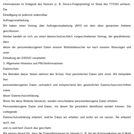
Informationen im Endgerät des Nutzers (z. B. Device-Fingerprinting) im Sinne des TTDSG umfasst.
Die
Einwilligung ist jederzeit widerrufbar.
Auftragsverarbeitung
Wir haben einen Vertrag über Auftragsverarbeitung (AVV) mit dem oben genannten Anbieter
geschlossen.
Hierbei handelt es sich um einen datenschutzrechtlich vorgeschriebenen Vertrag, der gewährleistet,
dass
dieser die personenbezogenen Daten unserer Websitebesucher nur nach unseren Weisungen und
unter
Einhaltung der DSGVO verarbeitet.
3. Allgemeine Hinweise und Pflichtinformationen
Datenschutz
Die Betreiber dieser Seiten nehmen den Schutz Ihrer persönlichen Daten sehr ernst. Wir behandeln
Ihre
personenbezogenen Daten vertraulich und entsprechend den gesetzlichen Datenschutzvorschriften
sowie
dieser Datenschutzerklärung.
Wenn Sie diese Website benutzen, werden verschiedene personenbezogene Daten erhoben.
Personenbezogene Daten sind Daten, mit denen Sie persönlich identifiziert werden können. Die
vorliegende
Datenschutzerklärung erläutert, welche Daten wir erheben und wofür wir sie nutzen. Sie erläutert
auch, wie
und zu welchem Zweck das geschieht.
Wir weisen darauf hin, dass die Datenübertragung im Internet (z. B. bei der Kommunikation per E-Mail)