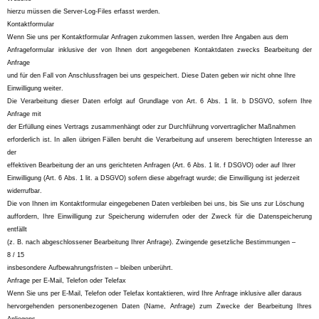
hierzu müssen die Server-Log-Files erfasst werden.
Kontaktformular
Wenn Sie uns per Kontaktformular Anfragen zukommen lassen, werden Ihre Angaben aus dem
Anfrageformular inklusive der von Ihnen dort angegebenen Kontaktdaten zwecks Bearbeitung der
Anfrage
und für den Fall von Anschlussfragen bei uns gespeichert. Diese Daten geben wir nicht ohne Ihre
Einwilligung weiter.
Die Verarbeitung dieser Daten erfolgt auf Grundlage von Art. 6 Abs. 1 lit. b DSGVO, sofern Ihre
Anfrage mit
der Erfüllung eines Vertrags zusammenhängt oder zur Durchführung vorvertraglicher Maßnahmen
erforderlich ist. In allen übrigen Fällen beruht die Verarbeitung auf unserem berechtigten Interesse an
der
effektiven Bearbeitung der an uns gerichteten Anfragen (Art. 6 Abs. 1 lit. f DSGVO) oder auf Ihrer
Einwilligung (Art. 6 Abs. 1 lit. a DSGVO) sofern diese abgefragt wurde; die Einwilligung ist jederzeit
widerrufbar.
Die von Ihnen im Kontaktformular eingegebenen Daten verbleiben bei uns, bis Sie uns zur Löschung
auffordern, Ihre Einwilligung zur Speicherung widerrufen oder der Zweck für die Datenspeicherung
entfällt
(z. B. nach abgeschlossener Bearbeitung Ihrer Anfrage). Zwingende gesetzliche Bestimmungen –
8 / 15
insbesondere Aufbewahrungsfristen – bleiben unberührt.
Anfrage per E-Mail, Telefon oder Telefax
Wenn Sie uns per E-Mail, Telefon oder Telefax kontaktieren, wird Ihre Anfrage inklusive aller daraus
hervorgehenden personenbezogenen Daten (Name, Anfrage) zum Zwecke der Bearbeitung Ihres