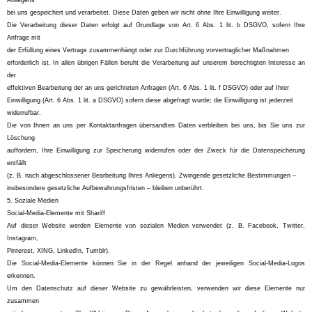
Anliegens
bei uns gespeichert und verarbeitet. Diese Daten geben wir nicht ohne Ihre Einwilligung weiter.
Die Verarbeitung dieser Daten erfolgt auf Grundlage von Art. 6 Abs. 1 lit. b DSGVO, sofern Ihre
Anfrage mit
der Erfüllung eines Vertrags zusammenhängt oder zur Durchführung vorvertraglicher Maßnahmen
erforderlich ist. In allen übrigen Fällen beruht die Verarbeitung auf unserem berechtigten Interesse an
der
effektiven Bearbeitung der an uns gerichteten Anfragen (Art. 6 Abs. 1 lit. f DSGVO) oder auf Ihrer
Einwilligung (Art. 6 Abs. 1 lit. a DSGVO) sofern diese abgefragt wurde; die Einwilligung ist jederzeit
widerrufbar.
Die von Ihnen an uns per Kontaktanfragen übersandten Daten verbleiben bei uns, bis Sie uns zur
Löschung
auffordern, Ihre Einwilligung zur Speicherung widerrufen oder der Zweck für die Datenspeicherung
entfällt
(z. B. nach abgeschlossener Bearbeitung Ihres Anliegens). Zwingende gesetzliche Bestimmungen –
insbesondere gesetzliche Aufbewahrungsfristen – bleiben unberührt.
5. Soziale Medien
Social-Media-Elemente mit Shariff
Auf dieser Website werden Elemente von sozialen Medien verwendet (z. B. Facebook, Twitter,
Instagram,
Pinterest, XING, LinkedIn, Tumblr).
Die Social-Media-Elemente können Sie in der Regel anhand der jeweiligen Social-Media-Logos
erkennen.
Um den Datenschutz auf dieser Website zu gewährleisten, verwenden wir diese Elemente nur
zusammen