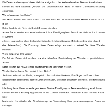
Die Datenverarbeitung auf dieser Website erfolgt durch den Websitebetreiber. Dessen Kontaktdaten
können Sie dem Abschnitt „Hinweis zur Verantwortlichen Stelle“ in dieser Datenschutzerklärung
entnehmen.
Wie erfassen wir Ihre Daten?
Ihre Daten werden zum einen dadurch erhoben, dass Sie uns diese mitteilen. Hierbei kann es sich z.
B. um
Daten handeln, die Sie in ein Kontaktformular eingeben.
Andere Daten werden automatisch oder nach Ihrer Einwilligung beim Besuch der Website durch unsere
ITSysteme
erfasst. Das sind vor allem technische Daten (z. B. Internetbrowser, Betriebssystem oder Uhrzeit
des Seitenaufrufs). Die Erfassung dieser Daten erfolgt automatisch, sobald Sie diese Website
betreten.
Wofür nutzen wir Ihre Daten?
Ein Teil der Daten wird erhoben, um eine fehlerfreie Bereitstellung der Website zu gewährleisten.
Andere
Daten können zur Analyse Ihres Nutzerverhaltens verwendet werden.
Welche Rechte haben Sie bezüglich Ihrer Daten?
Sie haben jederzeit das Recht, unentgeltlich Auskunft über Herkunft, Empfänger und Zweck Ihrer
gespeicherten personenbezogenen Daten zu erhalten. Sie haben außerdem ein Recht, die Berichtigung
oder
Löschung dieser Daten zu verlangen. Wenn Sie eine Einwilligung zur Datenverarbeitung erteilt haben,
können Sie diese Einwilligung jederzeit für die Zukunft widerrufen. Außerdem haben Sie das Recht,
unter
bestimmten Umständen die Einschränkung der Verarbeitung Ihrer personenbezogenen Daten zu
verlangen.