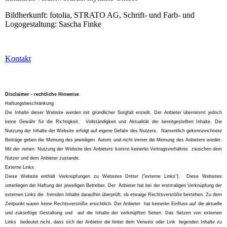
Bildherkunft: fotolia, STRATO AG, Schrift- und Farb- und
Logogestaltung: Sascha Finke
Kontakt
Disclaimer - rechtliche Hinweise
Haftungsbeschränkung
Die Inhalte dieser Website werden mit gründlicher Sorgfalt erstellt. Der Anbieter übernimmt jedoch
keine Gewähr für die Richtigkeit, Vollständigkeit und Aktualität der bereitgestellten Inhalte. Die
Nutzung der Inhalte der Website erfolgt auf eigene Gefahr des Nutzers. Namentlich gekennzeichnete
Beiträge geben die Meinung des jeweiligen Autors und nicht immer die Meinung des Anbieters wieder.
Mit der reinen Nutzung der Website des Anbieters kommt keinerlei Vertragsverhältnis zwischen dem
Nutzer und dem Anbieter zustande.
Externe Links
Diese Website enthält Verknüpfungen zu Websites Dritter ("externe Links"). Diese Websites
unterliegen der Haftung der jeweiligen Betreiber. Der Anbieter hat bei der erstmaligen Verknüpfung der
externen Links die fremden Inhalte daraufhin überprüft, ob etwaige Rechtsverstöße bestehen. Zu dem
Zeitpunkt waren keine Rechtsverstöße ersichtlich. Der Anbieter hat keinerlei Einfluss auf die aktuelle
und zukünftige Gestaltung und auf die Inhalte der verknüpften Seiten. Das Setzen von externen
Links bedeutet nicht, dass sich der Anbieter die hinter dem Verweis oder Link liegenden Inhalte zu