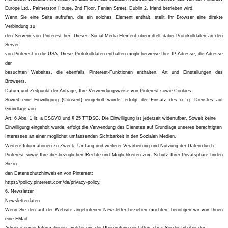
Europe Ltd., Palmerston House, 2nd Floor, Fenian Street, Dublin 2, Irland betrieben wird.
Wenn Sie eine Seite aufrufen, die ein solches Element enthält, stellt Ihr Browser eine direkte
Verbindung zu
den Servern von Pinterest her. Dieses Social-Media-Element übermittelt dabei Protokolldaten an den
Server
von Pinterest in die USA. Diese Protokolldaten enthalten möglicherweise Ihre IP-Adresse, die Adresse
der
besuchten Websites, die ebenfalls Pinterest-Funktionen enthalten, Art und Einstellungen des
Browsers,
Datum und Zeitpunkt der Anfrage, Ihre Verwendungsweise von Pinterest sowie Cookies.
Soweit eine Einwilligung (Consent) eingeholt wurde, erfolgt der Einsatz des o. g. Dienstes auf
Grundlage von
Art. 6 Abs. 1 lit. a DSGVO und § 25 TTDSG. Die Einwilligung ist jederzeit widerrufbar. Soweit keine
Einwilligung eingeholt wurde, erfolgt die Verwendung des Dienstes auf Grundlage unseres berechtigten
Interesses an einer möglichst umfassenden Sichtbarkeit in den Sozialen Medien.
Weitere Informationen zu Zweck, Umfang und weiterer Verarbeitung und Nutzung der Daten durch
Pinterest sowie Ihre diesbezüglichen Rechte und Möglichkeiten zum Schutz Ihrer Privatsphäre finden
Sie in
den Datenschutzhinweisen von Pinterest:
https://policy.pinterest.com/de/privacy-policy.
6. Newsletter
Newsletterdaten
Wenn Sie den auf der Website angebotenen Newsletter beziehen möchten, benötigen wir von Ihnen
eine EMail-