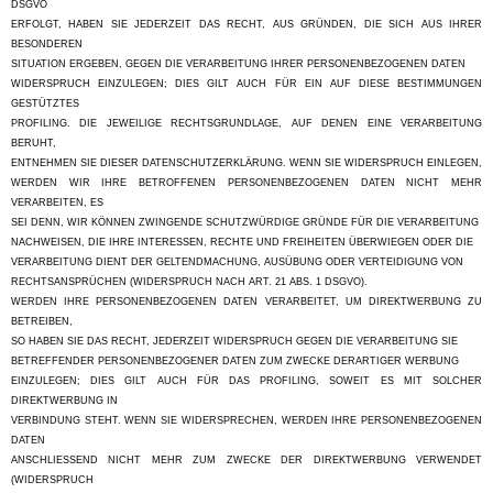
DSGVO
ERFOLGT, HABEN SIE JEDERZEIT DAS RECHT, AUS GRÜNDEN, DIE SICH AUS IHRER
BESONDEREN
SITUATION ERGEBEN, GEGEN DIE VERARBEITUNG IHRER PERSONENBEZOGENEN DATEN
WIDERSPRUCH EINZULEGEN; DIES GILT AUCH FÜR EIN AUF DIESE BESTIMMUNGEN
GESTÜTZTES
PROFILING. DIE JEWEILIGE RECHTSGRUNDLAGE, AUF DENEN EINE VERARBEITUNG
BERUHT,
ENTNEHMEN SIE DIESER DATENSCHUTZERKLÄRUNG. WENN SIE WIDERSPRUCH EINLEGEN,
WERDEN WIR IHRE BETROFFENEN PERSONENBEZOGENEN DATEN NICHT MEHR
VERARBEITEN, ES
SEI DENN, WIR KÖNNEN ZWINGENDE SCHUTZWÜRDIGE GRÜNDE FÜR DIE VERARBEITUNG
NACHWEISEN, DIE IHRE INTERESSEN, RECHTE UND FREIHEITEN ÜBERWIEGEN ODER DIE
VERARBEITUNG DIENT DER GELTENDMACHUNG, AUSÜBUNG ODER VERTEIDIGUNG VON
RECHTSANSPRÜCHEN (WIDERSPRUCH NACH ART. 21 ABS. 1 DSGVO).
WERDEN IHRE PERSONENBEZOGENEN DATEN VERARBEITET, UM DIREKTWERBUNG ZU
BETREIBEN,
SO HABEN SIE DAS RECHT, JEDERZEIT WIDERSPRUCH GEGEN DIE VERARBEITUNG SIE
BETREFFENDER PERSONENBEZOGENER DATEN ZUM ZWECKE DERARTIGER WERBUNG
EINZULEGEN; DIES GILT AUCH FÜR DAS PROFILING, SOWEIT ES MIT SOLCHER
DIREKTWERBUNG IN
VERBINDUNG STEHT. WENN SIE WIDERSPRECHEN, WERDEN IHRE PERSONENBEZOGENEN
DATEN
ANSCHLIESSEND NICHT MEHR ZUM ZWECKE DER DIREKTWERBUNG VERWENDET
(WIDERSPRUCH