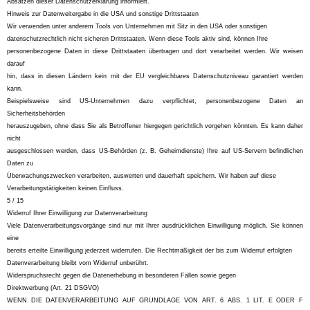
Absätzen dieser Datenschutzerklärung informiert.
Hinweis zur Datenweitergabe in die USA und sonstige Drittstaaten
Wir verwenden unter anderem Tools von Unternehmen mit Sitz in den USA oder sonstigen
datenschutzrechtlich nicht sicheren Drittstaaten. Wenn diese Tools aktiv sind, können Ihre
personenbezogene Daten in diese Drittstaaten übertragen und dort verarbeitet werden. Wir weisen
darauf
hin, dass in diesen Ländern kein mit der EU vergleichbares Datenschutzniveau garantiert werden
kann.
Beispielsweise sind US-Unternehmen dazu verpflichtet, personenbezogene Daten an
Sicherheitsbehörden
herauszugeben, ohne dass Sie als Betroffener hiergegen gerichtlich vorgehen könnten. Es kann daher
nicht
ausgeschlossen werden, dass US-Behörden (z. B. Geheimdienste) Ihre auf US-Servern befindlichen
Daten zu
Überwachungszwecken verarbeiten, auswerten und dauerhaft speichern. Wir haben auf diese
Verarbeitungstätigkeiten keinen Einfluss.
5 / 15
Widerruf Ihrer Einwilligung zur Datenverarbeitung
Viele Datenverarbeitungsvorgänge sind nur mit Ihrer ausdrücklichen Einwilligung möglich. Sie können
eine
bereits erteilte Einwilligung jederzeit widerrufen. Die Rechtmäßigkeit der bis zum Widerruf erfolgten
Datenverarbeitung bleibt vom Widerruf unberührt.
Widerspruchsrecht gegen die Datenerhebung in besonderen Fällen sowie gegen
Direktwerbung (Art. 21 DSGVO)
WENN DIE DATENVERARBEITUNG AUF GRUNDLAGE VON ART. 6 ABS. 1 LIT. E ODER F