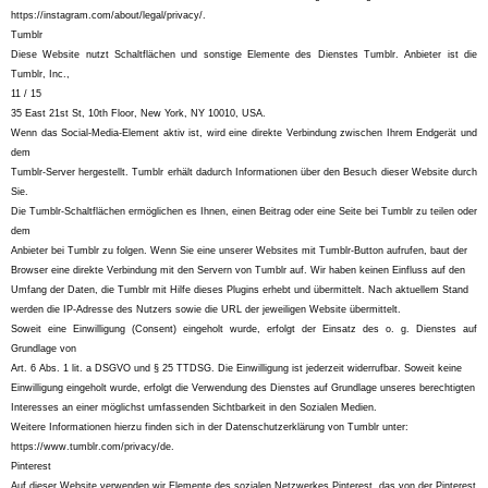
https://instagram.com/about/legal/privacy/.
Tumblr
Diese Website nutzt Schaltflächen und sonstige Elemente des Dienstes Tumblr. Anbieter ist die
Tumblr, Inc.,
11 / 15
35 East 21st St, 10th Floor, New York, NY 10010, USA.
Wenn das Social-Media-Element aktiv ist, wird eine direkte Verbindung zwischen Ihrem Endgerät und
dem
Tumblr-Server hergestellt. Tumblr erhält dadurch Informationen über den Besuch dieser Website durch
Sie.
Die Tumblr-Schaltflächen ermöglichen es Ihnen, einen Beitrag oder eine Seite bei Tumblr zu teilen oder
dem
Anbieter bei Tumblr zu folgen. Wenn Sie eine unserer Websites mit Tumblr-Button aufrufen, baut der
Browser eine direkte Verbindung mit den Servern von Tumblr auf. Wir haben keinen Einfluss auf den
Umfang der Daten, die Tumblr mit Hilfe dieses Plugins erhebt und übermittelt. Nach aktuellem Stand
werden die IP-Adresse des Nutzers sowie die URL der jeweiligen Website übermittelt.
Soweit eine Einwilligung (Consent) eingeholt wurde, erfolgt der Einsatz des o. g. Dienstes auf
Grundlage von
Art. 6 Abs. 1 lit. a DSGVO und § 25 TTDSG. Die Einwilligung ist jederzeit widerrufbar. Soweit keine
Einwilligung eingeholt wurde, erfolgt die Verwendung des Dienstes auf Grundlage unseres berechtigten
Interesses an einer möglichst umfassenden Sichtbarkeit in den Sozialen Medien.
Weitere Informationen hierzu finden sich in der Datenschutzerklärung von Tumblr unter:
https://www.tumblr.com/privacy/de.
Pinterest
Auf dieser Website verwenden wir Elemente des sozialen Netzwerkes Pinterest, das von der Pinterest