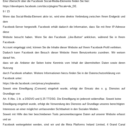
Eine Übersicht über die Facebook Social-Media-Elemente finden Sie hier:
https://developers.facebook.com/docs/plugins/?locale=de_DE.
9 / 15
Wenn das Social-Media-Element aktiv ist, wird eine direkte Verbindung zwischen Ihrem Endgerät und
dem
Facebook-Server hergestellt. Facebook erhält dadurch die Information, dass Sie mit Ihrer IP-Adresse
diese
Website besucht haben. Wenn Sie den Facebook „Like-Button“ anklicken, während Sie in Ihrem
Facebook-
Account eingeloggt sind, können Sie die Inhalte dieser Website auf Ihrem Facebook-Profil verlinken.
Dadurch kann Facebook den Besuch dieser Website Ihrem Benutzerkonto zuordnen. Wir weisen
darauf hin,
dass wir als Anbieter der Seiten keine Kenntnis vom Inhalt der übermittelten Daten sowie deren
Nutzung
durch Facebook erhalten. Weitere Informationen hierzu finden Sie in der Datenschutzerklärung von
Facebook unter:
https://de-de.facebook.com/privacy/explanation.
Soweit eine Einwilligung (Consent) eingeholt wurde, erfolgt der Einsatz des o. g. Dienstes auf
Grundlage von
Art. 6 Abs. 1 lit. a DSGVO und § 25 TTDSG. Die Einwilligung ist jederzeit widerrufbar. Soweit keine
Einwilligung eingeholt wurde, erfolgt die Verwendung des Dienstes auf Grundlage unseres berechtigten
Interesses an einer möglichst umfassenden Sichtbarkeit in den Sozialen Medien.
Soweit mit Hilfe des hier beschriebenen Tools personenbezogene Daten auf unserer Website erfasst
und an
Facebook weitergeleitet werden, sind wir und die Meta Platforms Ireland Limited, 4 Grand Canal