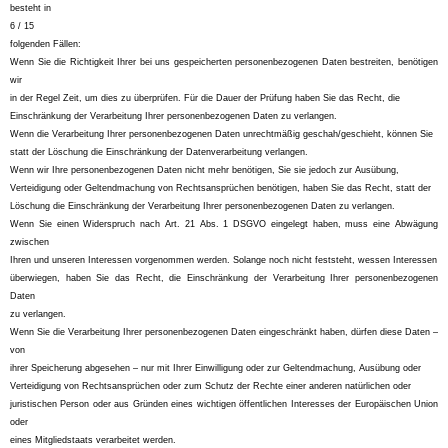
besteht in
6 / 15
folgenden Fällen:
Wenn Sie die Richtigkeit Ihrer bei uns gespeicherten personenbezogenen Daten bestreiten, benötigen
wir
in der Regel Zeit, um dies zu überprüfen. Für die Dauer der Prüfung haben Sie das Recht, die
Einschränkung der Verarbeitung Ihrer personenbezogenen Daten zu verlangen.
Wenn die Verarbeitung Ihrer personenbezogenen Daten unrechtmäßig geschah/geschieht, können Sie
statt der Löschung die Einschränkung der Datenverarbeitung verlangen.
Wenn wir Ihre personenbezogenen Daten nicht mehr benötigen, Sie sie jedoch zur Ausübung,
Verteidigung oder Geltendmachung von Rechtsansprüchen benötigen, haben Sie das Recht, statt der
Löschung die Einschränkung der Verarbeitung Ihrer personenbezogenen Daten zu verlangen.
Wenn Sie einen Widerspruch nach Art. 21 Abs. 1 DSGVO eingelegt haben, muss eine Abwägung
zwischen
Ihren und unseren Interessen vorgenommen werden. Solange noch nicht feststeht, wessen Interessen
überwiegen, haben Sie das Recht, die Einschränkung der Verarbeitung Ihrer personenbezogenen
Daten
zu verlangen.
Wenn Sie die Verarbeitung Ihrer personenbezogenen Daten eingeschränkt haben, dürfen diese Daten –
von
ihrer Speicherung abgesehen – nur mit Ihrer Einwilligung oder zur Geltendmachung, Ausübung oder
Verteidigung von Rechtsansprüchen oder zum Schutz der Rechte einer anderen natürlichen oder
juristischen Person oder aus Gründen eines wichtigen öffentlichen Interesses der Europäischen Union
oder
eines Mitgliedstaats verarbeitet werden.