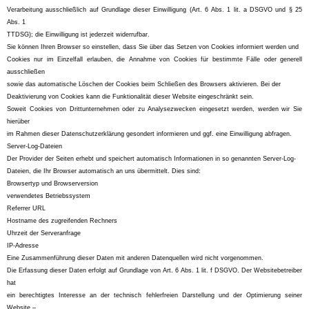
Verarbeitung ausschließlich auf Grundlage dieser Einwilligung (Art. 6 Abs. 1 lit. a DSGVO und § 25
Abs. 1
TTDSG); die Einwilligung ist jederzeit widerrufbar.
Sie können Ihren Browser so einstellen, dass Sie über das Setzen von Cookies informiert werden und
Cookies nur im Einzelfall erlauben, die Annahme von Cookies für bestimmte Fälle oder generell
ausschließen
sowie das automatische Löschen der Cookies beim Schließen des Browsers aktivieren. Bei der
Deaktivierung von Cookies kann die Funktionalität dieser Website eingeschränkt sein.
Soweit Cookies von Drittunternehmen oder zu Analysezwecken eingesetzt werden, werden wir Sie
hierüber
im Rahmen dieser Datenschutzerklärung gesondert informieren und ggf. eine Einwilligung abfragen.
Server-Log-Dateien
Der Provider der Seiten erhebt und speichert automatisch Informationen in so genannten Server-Log-
Dateien, die Ihr Browser automatisch an uns übermittelt. Dies sind:
Browsertyp und Browserversion
verwendetes Betriebssystem
Referrer URL
Hostname des zugreifenden Rechners
Uhrzeit der Serveranfrage
IP-Adresse
Eine Zusammenführung dieser Daten mit anderen Datenquellen wird nicht vorgenommen.
Die Erfassung dieser Daten erfolgt auf Grundlage von Art. 6 Abs. 1 lit. f DSGVO. Der Websitebetreiber
hat
ein berechtigtes Interesse an der technisch fehlerfreien Darstellung und der Optimierung seiner
Website –