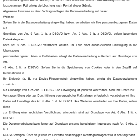
personenbezogenen Daten haben (z. B. steuer- oder handelsrechtliche Aufbewahrungsfristen); im
letztgenannten Fall erfolgt die Löschung nach Fortfall dieser Gründe.
Allgemeine Hinweise zu den Rechtsgrundlagen der Datenverarbeitung auf dieser
Website
Sofern Sie in die Datenverarbeitung eingewilligt haben, verarbeiten wir Ihre personenbezogenen Daten
auf
Grundlage von Art. 6 Abs. 1 lit. a DSGVO bzw. Art. 9 Abs. 2 lit. a DSGVO, sofern besondere
Datenkategorien
nach Art. 9 Abs. 1 DSGVO verarbeitet werden. Im Falle einer ausdrücklichen Einwilligung in die
Übertragung
personenbezogener Daten in Drittstaaten erfolgt die Datenverarbeitung außerdem auf Grundlage von
Art.
49 Abs. 1 lit. a DSGVO. Sofern Sie in die Speicherung von Cookies oder in den Zugriff auf
Informationen in
Ihr Endgerät (z. B. via Device-Fingerprinting) eingewilligt haben, erfolgt die Datenverarbeitung
zusätzlich
auf Grundlage von § 25 Abs. 1 TTDSG. Die Einwilligung ist jederzeit widerrufbar. Sind Ihre Daten zur
Vertragserfüllung oder zur Durchführung vorvertraglicher Maßnahmen erforderlich, verarbeiten wir Ihre
Daten auf Grundlage des Art. 6 Abs. 1 lit. b DSGVO. Des Weiteren verarbeiten wir Ihre Daten, sofern
diese
zur Erfüllung einer rechtlichen Verpflichtung erforderlich sind auf Grundlage von Art. 6 Abs. 1 lit. c
DSGVO.
Die Datenverarbeitung kann ferner auf Grundlage unseres berechtigten Interesses nach Art. 6 Abs. 1
lit. f
DSGVO erfolgen. Über die jeweils im Einzelfall einschlägigen Rechtsgrundlagen wird in den folgenden