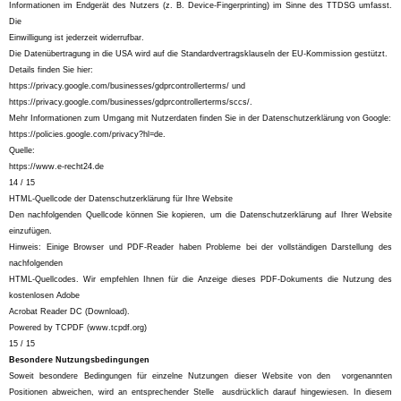
Informationen im Endgerät des Nutzers (z. B. Device-Fingerprinting) im Sinne des TTDSG umfasst.
Die
Einwilligung ist jederzeit widerrufbar.
Die Datenübertragung in die USA wird auf die Standardvertragsklauseln der EU-Kommission gestützt.
Details finden Sie hier:
https://privacy.google.com/businesses/gdprcontrollerterms/ und
https://privacy.google.com/businesses/gdprcontrollerterms/sccs/.
Mehr Informationen zum Umgang mit Nutzerdaten finden Sie in der Datenschutzerklärung von Google:
https://policies.google.com/privacy?hl=de.
Quelle:
https://www.e-recht24.de
14 / 15
HTML-Quellcode der Datenschutzerklärung für Ihre Website
Den nachfolgenden Quellcode können Sie kopieren, um die Datenschutzerklärung auf Ihrer Website
einzufügen.
Hinweis: Einige Browser und PDF-Reader haben Probleme bei der vollständigen Darstellung des
nachfolgenden
HTML-Quellcodes. Wir empfehlen Ihnen für die Anzeige dieses PDF-Dokuments die Nutzung des
kostenlosen Adobe
Acrobat Reader DC (Download).
Powered by TCPDF (www.tcpdf.org)
15 / 15
Besondere Nutzungsbedingungen
Soweit besondere Bedingungen für einzelne Nutzungen dieser Website von den vorgenannten
Positionen abweichen, wird an entsprechender Stelle ausdrücklich darauf hingewiesen. In diesem