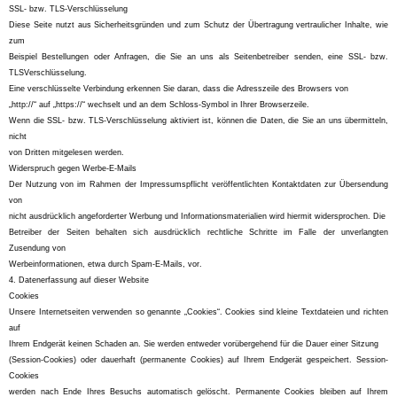
SSL- bzw. TLS-Verschlüsselung
Diese Seite nutzt aus Sicherheitsgründen und zum Schutz der Übertragung vertraulicher Inhalte, wie
zum
Beispiel Bestellungen oder Anfragen, die Sie an uns als Seitenbetreiber senden, eine SSL- bzw.
TLSVerschlüsselung.
Eine verschlüsselte Verbindung erkennen Sie daran, dass die Adresszeile des Browsers von
„http://“ auf „https://“ wechselt und an dem Schloss-Symbol in Ihrer Browserzeile.
Wenn die SSL- bzw. TLS-Verschlüsselung aktiviert ist, können die Daten, die Sie an uns übermitteln,
nicht
von Dritten mitgelesen werden.
Widerspruch gegen Werbe-E-Mails
Der Nutzung von im Rahmen der Impressumspflicht veröffentlichten Kontaktdaten zur Übersendung
von
nicht ausdrücklich angeforderter Werbung und Informationsmaterialien wird hiermit widersprochen. Die
Betreiber der Seiten behalten sich ausdrücklich rechtliche Schritte im Falle der unverlangten
Zusendung von
Werbeinformationen, etwa durch Spam-E-Mails, vor.
4. Datenerfassung auf dieser Website
Cookies
Unsere Internetseiten verwenden so genannte „Cookies“. Cookies sind kleine Textdateien und richten
auf
Ihrem Endgerät keinen Schaden an. Sie werden entweder vorübergehend für die Dauer einer Sitzung
(Session-Cookies) oder dauerhaft (permanente Cookies) auf Ihrem Endgerät gespeichert. Session-
Cookies
werden nach Ende Ihres Besuchs automatisch gelöscht. Permanente Cookies bleiben auf Ihrem