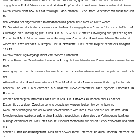
Adresse sowie Informationen, welche uns die Überprüfung gestatten, dass Sie der Inhaber der
angegebenen E-Mail-Adresse sind und mit dem Empfang des Newsletters einverstanden sind. Weitere
Daten werden nicht bzw. nur auf freiwilliger Basis erhoben. Diese Daten verwenden wir ausschließlich
für
den Versand der angeforderten Informationen und geben diese nicht an Dritte weiter.
Die Verarbeitung der in das Newsletteranmeldeformular eingegebenen Daten erfolgt ausschließlich auf
Grundlage Ihrer Einwilligung (Art. 6 Abs. 1 lit. a DSGVO). Die erteilte Einwilligung zur Speicherung der
Daten, der E-Mail-Adresse sowie deren Nutzung zum Versand des Newsletters können Sie jederzeit
widerrufen, etwa über den „Austragen“-Link im Newsletter. Die Rechtmäßigkeit der bereits erfolgten
12 / 15
Datenverarbeitungsvorgänge bleibt vom Widerruf unberührt.
Die von Ihnen zum Zwecke des Newsletter-Bezugs bei uns hinterlegten Daten werden von uns bis zu
Ihrer
Austragung aus dem Newsletter bei uns bzw. dem Newsletterdiensteanbieter gespeichert und nach
der
Abbestellung des Newsletters oder nach Zweckfortfall aus der Newsletterverteilerliste gelöscht. Wir
behalten uns vor, E-Mail-Adressen aus unserem Newsletterverteiler nach eigenem Ermessen im
Rahmen
unseres berechtigten Interesses nach Art. 6 Abs. 1 lit. f DSGVO zu löschen oder zu sperren.
Daten, die zu anderen Zwecken bei uns gespeichert wurden, bleiben hiervon unberührt.
Nach Ihrer Austragung aus der Newsletterverteilerliste wird Ihre E-Mail-Adresse bei uns bzw. dem
Newsletterdiensteanbieter ggf. in einer Blacklist gespeichert, sofern dies zur Verhinderung künftiger
Mailings erforderlich ist. Die Daten aus der Blacklist werden nur für diesen Zweck verwendet und nicht
mit
anderen Daten zusammengeführt. Dies dient sowohl Ihrem Interesse als auch unserem Interesse an