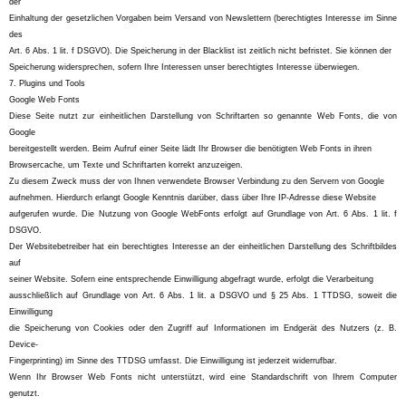
der
Einhaltung der gesetzlichen Vorgaben beim Versand von Newslettern (berechtigtes Interesse im Sinne
des
Art. 6 Abs. 1 lit. f DSGVO). Die Speicherung in der Blacklist ist zeitlich nicht befristet. Sie können der
Speicherung widersprechen, sofern Ihre Interessen unser berechtigtes Interesse überwiegen.
7. Plugins und Tools
Google Web Fonts
Diese Seite nutzt zur einheitlichen Darstellung von Schriftarten so genannte Web Fonts, die von
Google
bereitgestellt werden. Beim Aufruf einer Seite lädt Ihr Browser die benötigten Web Fonts in ihren
Browsercache, um Texte und Schriftarten korrekt anzuzeigen.
Zu diesem Zweck muss der von Ihnen verwendete Browser Verbindung zu den Servern von Google
aufnehmen. Hierdurch erlangt Google Kenntnis darüber, dass über Ihre IP-Adresse diese Website
aufgerufen wurde. Die Nutzung von Google WebFonts erfolgt auf Grundlage von Art. 6 Abs. 1 lit. f
DSGVO.
Der Websitebetreiber hat ein berechtigtes Interesse an der einheitlichen Darstellung des Schriftbildes
auf
seiner Website. Sofern eine entsprechende Einwilligung abgefragt wurde, erfolgt die Verarbeitung
ausschließlich auf Grundlage von Art. 6 Abs. 1 lit. a DSGVO und § 25 Abs. 1 TTDSG, soweit die
Einwilligung
die Speicherung von Cookies oder den Zugriff auf Informationen im Endgerät des Nutzers (z. B.
Device-
Fingerprinting) im Sinne des TTDSG umfasst. Die Einwilligung ist jederzeit widerrufbar.
Wenn Ihr Browser Web Fonts nicht unterstützt, wird eine Standardschrift von Ihrem Computer
genutzt.