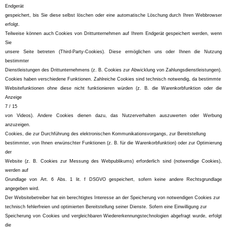
Endgerät
gespeichert, bis Sie diese selbst löschen oder eine automatische Löschung durch Ihren Webbrowser
erfolgt.
Teilweise können auch Cookies von Drittunternehmen auf Ihrem Endgerät gespeichert werden, wenn
Sie
unsere Seite betreten (Third-Party-Cookies). Diese ermöglichen uns oder Ihnen die Nutzung
bestimmter
Dienstleistungen des Drittunternehmens (z. B. Cookies zur Abwicklung von Zahlungsdienstleistungen).
Cookies haben verschiedene Funktionen. Zahlreiche Cookies sind technisch notwendig, da bestimmte
Websitefunktionen ohne diese nicht funktionieren würden (z. B. die Warenkorbfunktion oder die
Anzeige
7 / 15
von Videos). Andere Cookies dienen dazu, das Nutzerverhalten auszuwerten oder Werbung
anzuzeigen.
Cookies, die zur Durchführung des elektronischen Kommunikationsvorgangs, zur Bereitstellung
bestimmter, von Ihnen erwünschter Funktionen (z. B. für die Warenkorbfunktion) oder zur Optimierung
der
Website (z. B. Cookies zur Messung des Webpublikums) erforderlich sind (notwendige Cookies),
werden auf
Grundlage von Art. 6 Abs. 1 lit. f DSGVO gespeichert, sofern keine andere Rechtsgrundlage
angegeben wird.
Der Websitebetreiber hat ein berechtigtes Interesse an der Speicherung von notwendigen Cookies zur
technisch fehlerfreien und optimierten Bereitstellung seiner Dienste. Sofern eine Einwilligung zur
Speicherung von Cookies und vergleichbaren Wiedererkennungstechnologien abgefragt wurde, erfolgt
die